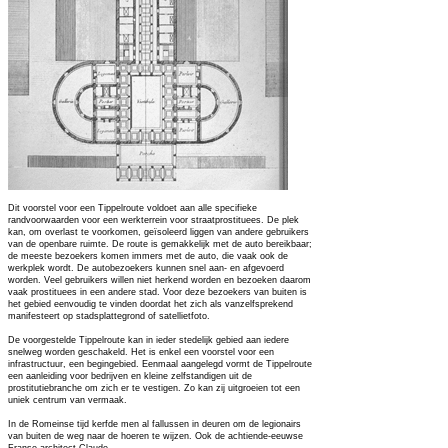
Dit voorstel voor een Tippelroute voldoet aan alle specifieke
randvoorwaarden voor een werkterrein voor straatprostituees. De plek
kan, om overlast te voorkomen, geïsoleerd liggen van andere gebruikers
van de openbare ruimte. De route is gemakkelijk met de auto bereikbaar;
de meeste bezoekers komen immers met de auto, die vaak ook de
werkplek wordt. De autobezoekers kunnen snel aan- en afgevoerd
worden. Veel gebruikers willen niet herkend worden en bezoeken daarom
vaak prostituees in een andere stad. Voor deze bezoekers van buiten is
het gebied eenvoudig te vinden doordat het zich als vanzelfsprekend
manifesteert op stadsplattegrond of satellietfoto.
De voorgestelde Tippelroute kan in ieder stedelijk gebied aan iedere
snelweg worden geschakeld. Het is enkel een voorstel voor een
infrastructuur, een begingebied. Eenmaal aangelegd vormt de Tippelroute
een aanleiding voor bedrijven en kleine zelfstandigen uit de
prostitutiebranche om zich er te vestigen. Zo kan zij uitgroeien tot een
uniek centrum van vermaak.
In de Romeinse tijd kerfde men al fallussen in deuren om de legionairs
van buiten de weg naar de hoeren te wijzen. Ook de achtiende-eeuwse