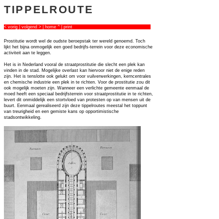
TIPPELROUTE
< vorig
|
volgend >
|
home ^
|
print
Prostitutie wordt wel de oudste beroepstak ter wereld genoemd. Toch
lijkt het bijna onmogelijk een goed bedrijfs-terrein voor deze economische
activiteit aan te leggen.
Het is in Nederland vooral de straatprostitutie die slecht een plek kan
vinden in de stad. Mogelijke overlast kan hiervoor niet de enige reden
zijn. Het is tenslotte ook gelukt om voor vuilverwerkingen, kerncentrales
en chemische industrie een plek in te richten. Voor de prostitutie zou dit
ook mogelijk moeten zijn. Wanneer een verlichte gemeente eenmaal de
moed heeft een speciaal bedrijfsterrein voor straatprostitutie in te richten,
levert dit onmiddelijk een stortvloed van protesten op van mensen uit de
buurt. Eenmaal gerealiseerd zijn deze tippelroutes meestal het toppunt
van treurigheid en een gemiste kans op opportimistische
stadsontwikkeling.